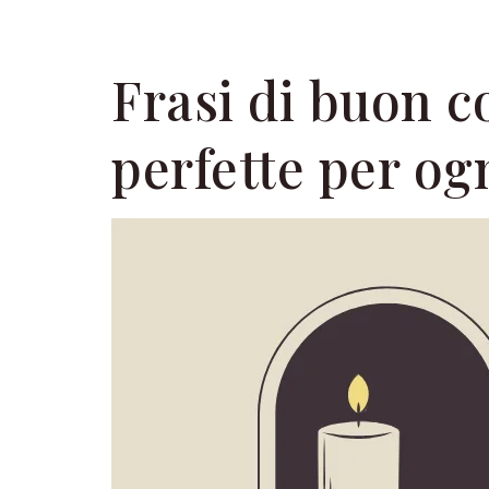
Vai
al
Frasi di buon 
contenuto
perfette per og